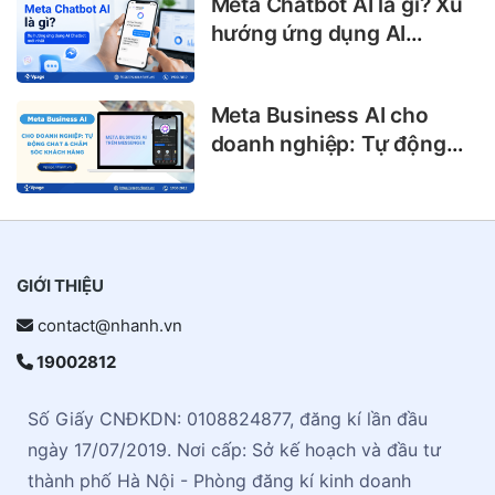
Meta Chatbot AI là gì? Xu
hướng ứng dụng AI
Chatbot mới nhất
Meta Business AI cho
doanh nghiệp: Tự động
chat & chăm sóc khách
hàng
GIỚI THIỆU
contact@nhanh.vn
19002812
Số Giấy CNĐKDN: 0108824877, đăng kí lần đầu
ngày 17/07/2019. Nơi cấp: Sở kế hoạch và đầu tư
thành phố Hà Nội - Phòng đăng kí kinh doanh