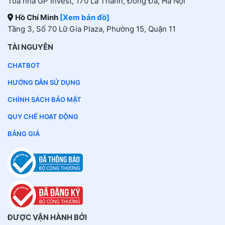
Toà nhà GP Invest, 170 La Thành, Đống Đa, Hà Nội
Hồ Chí Minh
[Xem bản đồ]
Tầng 3, Số 70 Lữ Gia Plaza, Phường 15, Quận 11
TÀI NGUYÊN
CHATBOT
HƯỚNG DẪN SỬ DỤNG
CHÍNH SÁCH BẢO MẬT
QUY CHẾ HOẠT ĐỘNG
BẢNG GIÁ
ĐƯỢC VẬN HÀNH BỞI