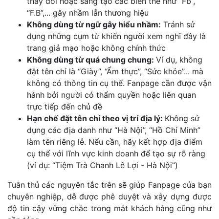
thay đổi hoặc sáng tạo các biến thể như “Fb”,
“F.B”,... gây nhầm lẫn thương hiệu
Không dùng từ ngữ gây hiểu nhầm:
Tránh sử
dụng những cụm từ khiến người xem nghĩ đây là
trang giả mạo hoặc không chính thức
Không dùng từ quá chung chung:
Ví dụ, không
đặt tên chỉ là “Giày”, “Ẩm thực”, “Sức khỏe”... mà
không có thông tin cụ thể. Fanpage cần được vận
hành bởi người có thẩm quyền hoặc liên quan
trực tiếp đến chủ đề
Hạn chế đặt tên chỉ theo vị trí địa lý:
Không sử
dụng các địa danh như “Hà Nội”, “Hồ Chí Minh”
làm tên riêng lẻ. Nếu cần, hãy kết hợp địa điểm
cụ thể với lĩnh vực kinh doanh để tạo sự rõ ràng
(ví dụ: “Tiệm Trà Chanh Lê Lợi - Hà Nội”)
Tuân thủ các nguyên tắc trên sẽ giúp Fanpage của bạn
chuyên nghiệp, dễ được phê duyệt và xây dựng được
độ tin cậy vững chắc trong mắt khách hàng cũng như