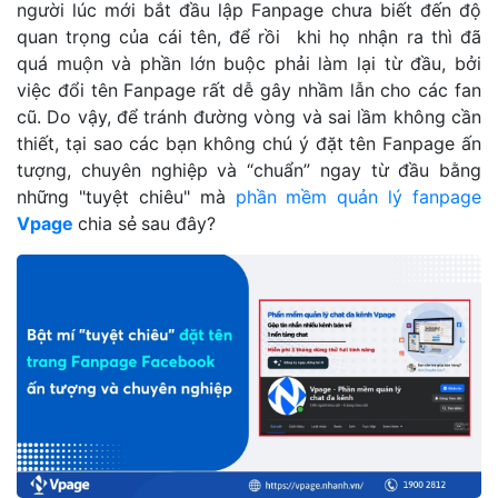
người lúc mới bắt đầu lập Fanpage chưa biết đến độ
quan trọng của cái tên, để rồi khi họ nhận ra thì đã
quá muộn và phần lớn buộc phải làm lại từ đầu, bởi
việc đổi tên Fanpage rất dễ gây nhầm lẫn cho các fan
cũ. Do vậy, để tránh đường vòng và sai lầm không cần
thiết, tại sao các bạn không chú ý đặt tên Fanpage ấn
tượng, chuyên nghiệp và “chuẩn” ngay từ đầu bằng
những "tuyệt chiêu" mà
phần mềm quản lý fanpage
Vpage
chia sẻ
sau đây?