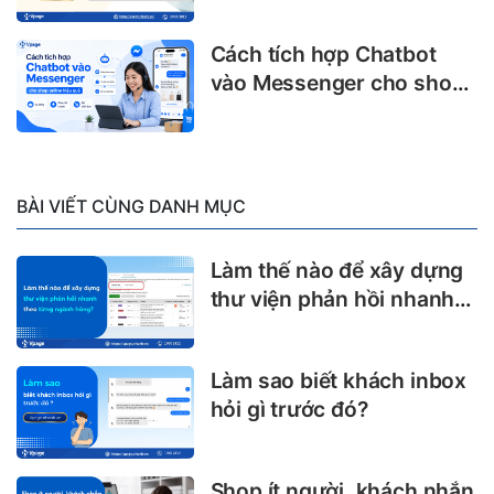
nghiệp không thể bỏ lỡ
Cách tích hợp Chatbot
vào Messenger cho shop
online hiệu quả
BÀI VIẾT CÙNG DANH MỤC
Làm thế nào để xây dựng
thư viện phản hồi nhanh
theo từng ngành hàng?
Làm sao biết khách inbox
hỏi gì trước đó?
Shop ít người, khách nhắn