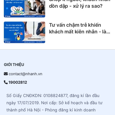
dồn dập - xử lý ra sao?
Tư vấn chậm trễ khiến
khách mất kiên nhẫn - làm
sao cải thiện?
GIỚI THIỆU
contact@nhanh.vn
19002812
Số Giấy CNĐKDN: 0108824877, đăng kí lần đầu
ngày 17/07/2019. Nơi cấp: Sở kế hoạch và đầu tư
thành phố Hà Nội - Phòng đăng kí kinh doanh