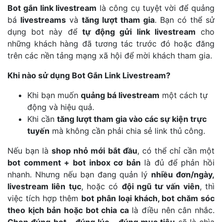
Bot gắn link livestream
là công cụ tuyệt vời để quảng
bá
livestreams
và
tăng lượt tham gia
. Bạn có thể sử
dụng bot này để
tự động gửi link livestream
cho
những khách hàng đã tương tác trước đó hoặc đăng
trên các nền tảng mạng xã hội để mời khách tham gia.
Khi nào sử dụng Bot Gắn Link Livestream?
Khi bạn muốn
quảng bá livestream
một cách tự
động và hiệu quả.
Khi cần
tăng lượt tham gia vào các sự kiện trực
tuyến
mà không cần phải chia sẻ link thủ công.
Nếu bạn là
shop nhỏ mới bắt đầu
, có thể chỉ cần một
bot comment + bot inbox cơ bản
là đủ để phản hồi
nhanh. Nhưng nếu bạn đang quản lý
nhiều đơn/ngày,
livestream liên tục
, hoặc có
đội ngũ tư vấn viên
, thì
việc tích hợp thêm
bot phân loại khách, bot chăm sóc
theo kịch bản hoặc bot chia ca
là điều nên cân nhắc.