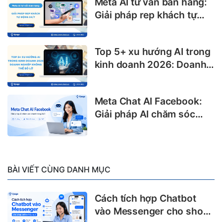
Meta AI tư vấn bán hàng:
Giải pháp rep khách tự
động 24/7
Top 5+ xu hướng AI trong
kinh doanh 2026: Doanh
nghiệp không thể bỏ lỡ
Meta Chat AI Facebook:
Giải pháp AI chăm sóc
khách hàng 24/7
BÀI VIẾT CÙNG DANH MỤC
Cách tích hợp Chatbot
vào Messenger cho shop