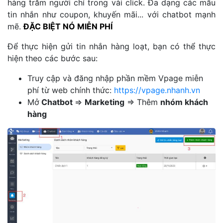
hàng trăm người chỉ trong vài click. Đa dạng các mẫu
tin nhắn như coupon, khuyến mãi... với chatbot mạnh
mẽ.
ĐẶC BIỆT NÓ MIỄN PHÍ
Để thực hiện gửi tin nhắn hàng loạt, bạn có thể thực
hiện theo các bước sau:
Truy cập và đăng nhập phần mềm Vpage miễn
phí từ web chính thức:
https://vpage.nhanh.vn
Mở
Chatbot
=>
Marketing
=> Thêm
nhóm khách
hàng