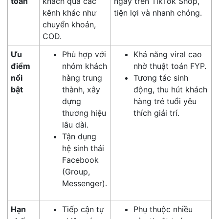
toán
khách qua các
ngay trên TikTok Shop,
kênh khác như
tiện lợi và nhanh chóng.
chuyển khoản,
COD.
Ưu
Phù hợp với
Khả năng viral cao
điểm
nhóm khách
nhờ thuật toán FYP.
nổi
hàng trung
Tương tác sinh
bật
thành, xây
động, thu hút khách
dựng
hàng trẻ tuổi yêu
thương hiệu
thích giải trí.
lâu dài.
Tận dụng
hệ sinh thái
Facebook
(Group,
Messenger).
Hạn
Tiếp cận tự
Phụ thuộc nhiều