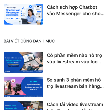
Cách tích hợp Chatbot
vào Messenger cho shop
online hiệu quả
BÀI VIẾT CÙNG DANH MỤC
Có phần mềm nào hỗ trợ
vừa livestream vừa lọc
comment không?
So sánh 3 phần mềm hỗ
trợ livestream bán hàng
tốt nhất cho chủ shop
Cách tải video livestream