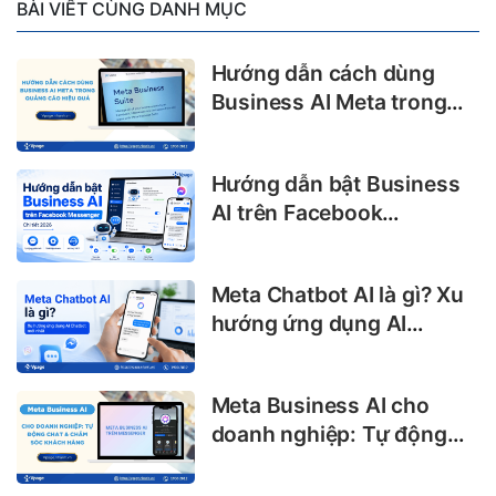
BÀI VIẾT CÙNG DANH MỤC
Hướng dẫn cách dùng
Business AI Meta trong
quảng cáo hiệu quả
Hướng dẫn bật Business
AI trên Facebook
Messenger chi tiết 2026
Meta Chatbot AI là gì? Xu
hướng ứng dụng AI
Chatbot mới nhất
Meta Business AI cho
doanh nghiệp: Tự động
chat & chăm sóc khách
hàng